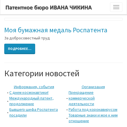
Tag: "труд"
Toggl
naviga
Моя бумажная медаль Роспатента
За добросовестный труд
ПОДРОБНЕЕ...
Категории новостей
Информация, события
Организация
•
С днем космонавтики!
Прекращение
Международный патент,
•
коммерческой
•
продолжение
деятельности
Бывшего шефа Роспатента
•
Работа под коронавирусом
•
посадили
Товарные знаки и мое к ним
•
отношение