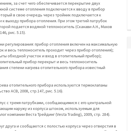
ением, за счет чего обеспечивается перекрытие двух
жной системе отопления подключается к вводу в прибор
который в свою очередь через тройник подключается к
и к выходу прибора отопления. При этом третий патрубок
торой подается водяной теплоноситель (Сканави А.Н., Махов
6, рис. 5.15).
ни регулирования: прибор отопления включен на максимальную
ок и весь теплоноситель проходит через прибор отопления);
ыты обходной участок и вход в отопительный прибор);
отопительный прибор перекрыт и весь теплоноситель
вания степени нагрева отопительного прибора известный
грева отопительного прибора используются термоклапаны
тво АСВ, 2008, стр.147, рис. 5.16).
ус с тремя патрубками, сообщающимися с его центральной
упающим наружу из корпуса штоком, используемым для
 компании Веста Трейдинг (Vesta Trading), 2009, стр. 284).
уг друга и сообщаются с полостью корпуса через отверстия в