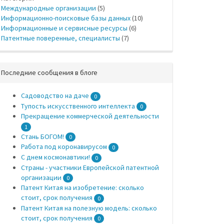
Международные организации
(5)
Информационно-поисковые базы данных
(10)
Информационные и сервисные ресурсы
(6)
Патентные поверенные, специалисты
(7)
Последние сообщения в блоге
Садоводство на даче
0
Тупость искусственного интеллекта
0
Прекращение коммерческой деятельности
1
Стань БОГОМ!
0
Работа под коронавирусом
0
С днем космонавтики!
0
Страны - участники Европейской патентной
организации
0
Патент Китая на изобретение: сколько
стоит, срок получения
0
Патент Китая на полезную модель: сколько
стоит, срок получения
0