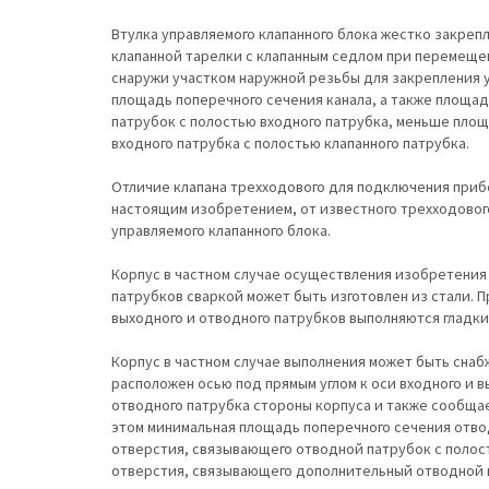
Втулка управляемого клапанного блока жестко закреп
клапанной тарелки с клапанным седлом при перемеще
снаружи участком наружной резьбы для закрепления 
площадь поперечного сечения канала, а также площа
патрубок с полостью входного патрубка, меньше пло
входного патрубка с полостью клапанного патрубка.
Отличие клапана трехходового для подключения прибо
настоящим изобретением, от известного трехходового
управляемого клапанного блока.
Корпус в частном случае осуществления изобретения
патрубков сваркой может быть изготовлен из стали. 
выходного и отводного патрубков выполняются гладки
Корпус в частном случае выполнения может быть сна
расположен осью под прямым углом к оси входного и 
отводного патрубка стороны корпуса и также сообщае
этом минимальная площадь поперечного сечения отвод
отверстия, связывающего отводной патрубок с полос
отверстия, связывающего дополнительный отводной 