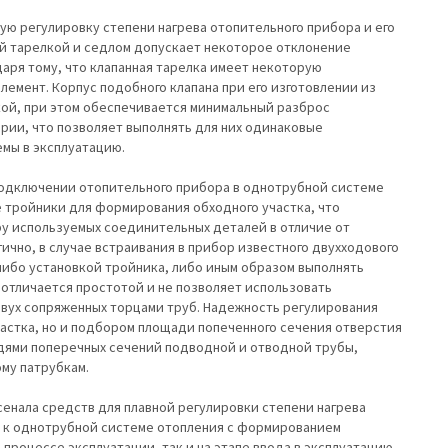
ую регулировку степени нагрева отопительного прибора и его
й тарелкой и седлом допускает некоторое отклонение
аря тому, что клапанная тарелка имеет некоторую
лемент. Корпус подобного клапана при его изготовлении из
кой, при этом обеспечивается минимальный разброс
рии, что позволяет выполнять для них одинаковые
мы в эксплуатацию.
 подключении отопительного прибора в однотрубной системе
 тройники для формирования обходного участка, что
у используемых соединительных деталей в отличие от
ично, в случае встраивания в прибор известного двухходового
ибо установкой тройника, либо иным образом выполнять
 отличается простотой и не позволяет использовать
двух сопряженных торцами труб. Надежность регулирования
частка, но и подбором площади попеченного сечения отверстия
дями поперечных сечений подводной и отводной трубы,
му патрубкам.
енала средств для плавной регулировки степени нагрева
о к однотрубной системе отопления с формированием
процессе эксплуатации, так и на этапе ввода в эксплуатацию