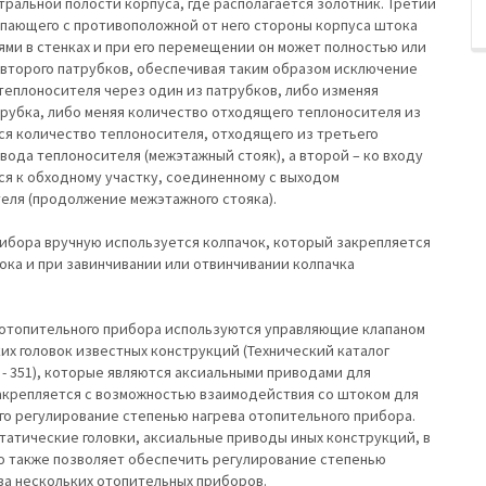
ральной полости корпуса, где располагается золотник. Третий
упающего с противоположной от него стороны корпуса штока
ями в стенках и при его перемещении он может полностью или
 второго патрубков, обеспечивая таким образом исключение
теплоносителя через один из патрубков, либо изменяя
трубка, либо меняя количество отходящего теплоносителя из
ся количество теплоносителя, отходящего из третьего
вода теплоносителя (межэтажный стояк), а второй – ко входу
ся к обходному участку, соединенному с выходом
еля (продолжение межэтажного стояка).
рибора вручную используется колпачок, который закрепляется
ока и при завинчивании или отвинчивании колпачка
 отопительного прибора используются управляющие клапаном
х головок известных конструкций (Технический каталог
41 - 351), которые являются аксиальными приводами для
акрепляется с возможностью взаимодействия со штоком для
о регулирование степенью нагрева отопительного прибора.
татические головки, аксиальные приводы иных конструкций, в
о также позволяет обеспечить регулирование степенью
ва нескольких отопительных приборов.