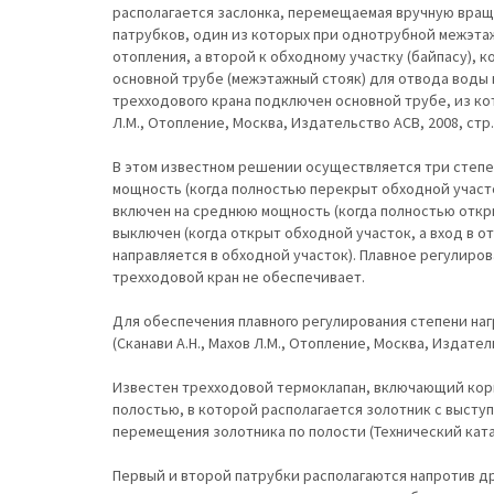
располагается заслонка, перемещаемая вручную вращ
патрубков, один из которых при однотрубной межэта
отопления, а второй к обходному участку (байпасу), 
основной трубе (межэтажный стояк) для отвода воды 
трехходового крана подключен основной трубе, из ко
Л.М., Отопление, Москва, Издательство АСВ, 2008, стр.14
В этом известном решении осуществляется три степе
мощность (когда полностью перекрыт обходной участ
включен на среднюю мощность (когда полностью откр
выключен (когда открыт обходной участок, а вход в 
направляется в обходной участок). Плавное регулиро
трехходовой кран не обеспечивает.
Для обеспечения плавного регулирования степени на
(Сканави А.Н., Махов Л.М., Отопление, Москва, Издательс
Известен трехходовой термоклапан, включающий корп
полостью, в которой располагается золотник с выст
перемещения золотника по полости (Технический каталог
Первый и второй патрубки располагаются напротив др