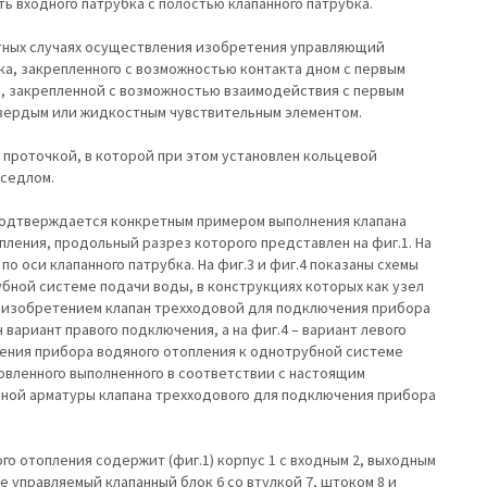
ь входного патрубка с полостью клапанного патрубка.
астных случаях осуществления изобретения управляющий
ка, закрепленного с возможностью контакта дном с первым
и, закрепленной с возможностью взаимодействия с первым
твердым или жидкостным чувствительным элементом.
 проточкой, в которой при этом установлен кольцевой
 седлом.
одтверждается конкретным примером выполнения клапана
ления, продольный разрез которого представлен на фиг.1. На
о оси клапанного патрубка. На фиг.3 и фиг.4 показаны схемы
бной системе подачи воды, в конструкциях которых как узел
м изобретением клапан трехходовой для подключения прибора
 вариант правого подключения, а на фиг.4 – вариант левого
чения прибора водяного отопления к однотрубной системе
овленного выполненного в соответствии с настоящим
ной арматуры клапана трехходового для подключения прибора
о отопления содержит (фиг.1) корпус 1 с входным 2, выходным
же управляемый клапанный блок 6 со втулкой 7, штоком 8 и