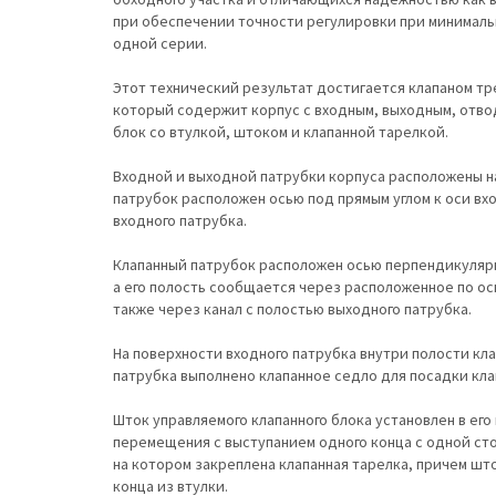
при обеспечении точности регулировки при минимал
одной серии.
Этот технический результат достигается клапаном т
который содержит корпус с входным, выходным, отво
блок со втулкой, штоком и клапанной тарелкой.
Входной и выходной патрубки корпуса расположены н
патрубок расположен осью под прямым углом к оси вх
входного патрубка.
Клапанный патрубок расположен осью перпендикулярн
а его полость сообщается через расположенное по ос
также через канал с полостью выходного патрубка.
На поверхности входного патрубка внутри полости кла
патрубка выполнено клапанное седло для посадки кла
Шток управляемого клапанного блока установлен в ег
перемещения с выступанием одного конца с одной сто
на котором закреплена клапанная тарелка, причем шт
конца из втулки.