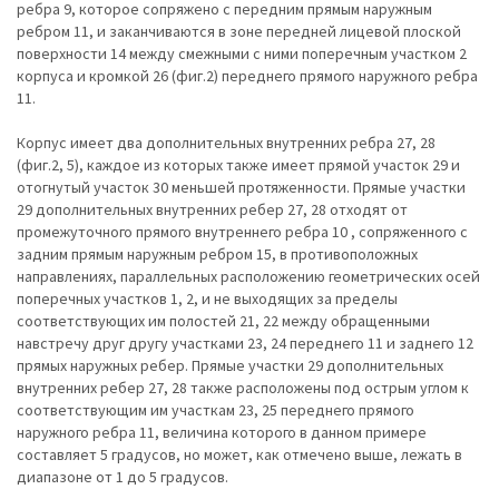
ребра 9, которое сопряжено с передним прямым наружным
ребром 11, и заканчиваются в зоне передней лицевой плоской
поверхности 14 между смежными с ними поперечным участком 2
корпуса и кромкой 26 (фиг.2) переднего прямого наружного ребра
11.
Корпус имеет два дополнительных внутренних ребра 27, 28
(фиг.2, 5), каждое из которых также имеет прямой участок 29 и
отогнутый участок 30 меньшей протяженности. Прямые участки
29 дополнительных внутренних ребер 27, 28 отходят от
промежуточного прямого внутреннего ребра 10 , сопряженного с
задним прямым наружным ребром 15, в противоположных
направлениях, параллельных расположению геометрических осей
поперечных участков 1, 2, и не выходящих за пределы
соответствующих им полостей 21, 22 между обращенными
навстречу друг другу участками 23, 24 переднего 11 и заднего 12
прямых наружных ребер. Прямые участки 29 дополнительных
внутренних ребер 27, 28 также расположены под острым углом к
соответствующим им участкам 23, 25 переднего прямого
наружного ребра 11, величина которого в данном примере
составляет 5 градусов, но может, как отмечено выше, лежать в
диапазоне от 1 до 5 градусов.