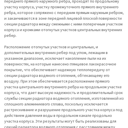
переднего прямого наружного ребра, проходят по продольному
участку корпуса, участку промежуточного прямого внутреннего
ребра, которое сопряжено с передним прямым наружным ребром,
и заканчиваются в зоне передней лицевой плоской поверхности
секции радиатора между смежными с ними поперечным участком
корпуса и кромками отогнутых участков центральных внутренних
ребер.
Расположение отогнутых участков и центральных, и
дополнительных внутренних ребер под углом, лежащим в
указанном диапазоне, исключает накопление пыли на их
поверхностях, на которые нанесено глянцевое лакокрасочное
покрытие, что обеспечивает надежную теплопередачу от
секции радиатора водяного отопления, обтекающему его
воздуху. При этом обеспечивается расположение прямого
участка центрального внутреннего ребра на продольном участке
корпуса, что дает высокую надежность и продолжительный срок
службы секции радиатора водяного отопления, изготовленной из
сплошного алюминиевого сплава, поскольку исключается
растрескивание и разрушение продольного участка корпуса под
действием давления воды в продольном канале продольно
участка корпуса. Эти результаты могут быть реализованы для
секций радиатора водяного отопления с расстоянием между