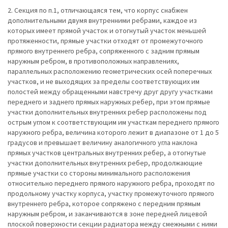
2. Секция по п.1, отличающаяся тем, что корпус снабжен
дополнительными двумя внутренними ребрами, каждое из
которых имеет прямой участок и отогнутый участок меньшей
протяженности, прямые участки отходят от промежуточного
прямого внутреннего ребра, сопряженного с задним прямым
наружным ребром, в противоположных направлениях,
параллельных расположению геометрических осей поперечных
участков, и не выходящих за пределы соответствующих им
полостей между обращенными навстречу друг другу участками
переднего и заднего прямых наружных ребер, при этом прямые
участки дополнительных внутренних ребер расположены под
острым углом к соответствующим им участкам переднего прямого
наружного ребра, величина которого лежит в диапазоне от 1 до 5
градусов и превышает величину аналогичного угла наклона
прямых участков центральных внутренних ребер, а отогнутые
участки дополнительных внутренних ребер, продолжающие
прямые участки со стороны минимального расположения
относительно переднего прямого наружного ребра, проходят по
продольному участку корпуса, участку промежуточного прямого
внутреннего ребра, которое сопряжено с передним прямым
наружным ребром, и заканчиваются в зоне передней лицевой
плоской поверхности секции радиатора между смежными с ними