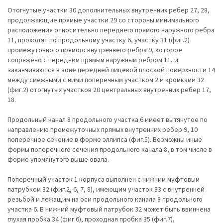
Отогнутые участки 30 дополнительных внутренних ребер 27, 28,
продолжающие прямые участки 29 со стороны минимального
расположения относительно переднего прямого наружного ребра
11, проходят по продольному участку 6, участку 31 (фиг.2)
промежуточного прямого внутреннего ребра 9, которое
сопряжено с передним прямым наружным ребром 11, и
заканчиваются в зоне передней лицевой плоской поверхности 14
между смежными с ними поперечным участком 2 и кромками 32
(фиг.2) отогнутых участков 20 центральных внутренних ребер 17,
18.
Продольный канал 8 продольного участка 6 имеет вытянутое по
направлению промежуточных прямых внутренних ребер 9, 10
поперечное сечение в форме эллипса (фиг.5). Возможны иные
формы поперечного сечения продольного канала 8, в том числе в
форме упомянутого выше овала.
Поперечный участок 1 корпуса выполнен с нижним муфтовым
патрубком 32 (фиг.2, 6, 7, 8), имеющим участок 33 с внутренней
резьбой и лежащим на оси продольного канала 8 продольного
участка 6. В нижний муфтовый патрубок 32 может быть ввинчена
глухая пробка 34 (фиг.6), проходная пробка 35 (фиг.7),