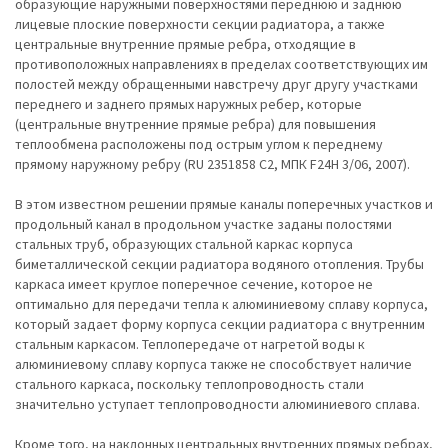
образующие наружными поверхностями переднюю и заднюю
лицевые плоские поверхности секции радиатора, а также
центральные внутренние прямые ребра, отходящие в
противоположных направлениях в пределах соответствующих им
полостей между обращенными навстречу друг другу участками
переднего и заднего прямых наружных ребер, которые
(центральные внутренние прямые ребра) для повышения
теплообмена расположены под острым углом к переднему
прямому наружному ребру (RU 2351858 C2, МПК F24H 3/06, 2007).
В этом известном решении прямые каналы поперечных участков и
продольный канал в продольном участке заданы полостями
стальных труб, образующих стальной каркас корпуса
биметаллической секции радиатора водяного отопления. Трубы
каркаса имеет круглое поперечное сечение, которое не
оптимально для передачи тепла к алюминиевому сплаву корпуса,
который задает форму корпуса секции радиатора с внутренним
стальным каркасом. Теплопередаче от нагретой воды к
алюминиевому сплаву корпуса также не способствует наличие
стального каркаса, поскольку теплопроводность стали
значительно уступает теплопроводности алюминиевого сплава.
Кроме того, на наклонных центральных внутренних прямых ребрах,