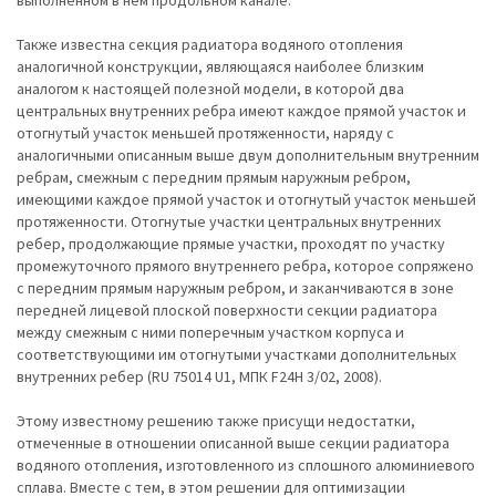
выполненном в нем продольном канале.
Также известна секция радиатора водяного отопления
аналогичной конструкции, являющаяся наиболее близким
аналогом к настоящей полезной модели, в которой два
центральных внутренних ребра имеют каждое прямой участок и
отогнутый участок меньшей протяженности, наряду с
аналогичными описанным выше двум дополнительным внутренним
ребрам, смежным с передним прямым наружным ребром,
имеющими каждое прямой участок и отогнутый участок меньшей
протяженности. Отогнутые участки центральных внутренних
ребер, продолжающие прямые участки, проходят по участку
промежуточного прямого внутреннего ребра, которое сопряжено
с передним прямым наружным ребром, и заканчиваются в зоне
передней лицевой плоской поверхности секции радиатора
между смежным с ними поперечным участком корпуса и
соответствующими им отогнутыми участками дополнительных
внутренних ребер (RU 75014 U1, МПК F24H 3/02, 2008).
Этому известному решению также присущи недостатки,
отмеченные в отношении описанной выше секции радиатора
водяного отопления, изготовленного из сплошного алюминиевого
сплава. Вместе с тем, в этом решении для оптимизации