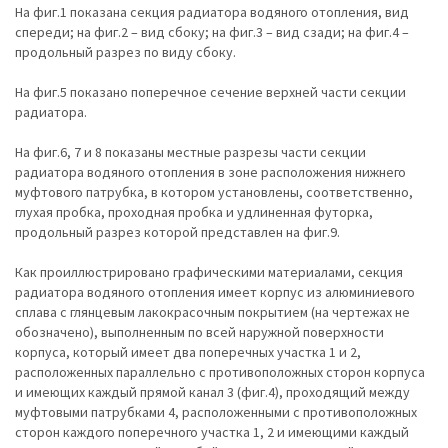
На фиг.1 показана секция радиатора водяного отопления, вид
спереди; на фиг.2 – вид сбоку; на фиг.3 – вид сзади; на фиг.4 –
продольный разрез по виду сбоку.
На фиг.5 показано поперечное сечение верхней части секции
радиатора.
На фиг.6, 7 и 8 показаны местные разрезы части секции
радиатора водяного отопления в зоне расположения нижнего
муфтового патрубка, в котором установлены, соответственно,
глухая пробка, проходная пробка и удлиненная футорка,
продольный разрез которой представлен на фиг.9.
Как проиллюстрировано графическими материалами, секция
радиатора водяного отопления имеет корпус из алюминиевого
сплава с глянцевым лакокрасочным покрытием (на чертежах не
обозначено), выполненным по всей наружной поверхности
корпуса, который имеет два поперечных участка 1 и 2,
расположенных параллельно с противоположных сторон корпуса
и имеющих каждый прямой канал 3 (фиг.4), проходящий между
муфтовыми патрубками 4, расположенными с противоположных
сторон каждого поперечного участка 1, 2 и имеющими каждый