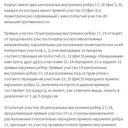
Корпус имеет два центральных внутренних ребра 17, 18 (фиг.2, 5),
каждое из которых имеет прямой участок 19 (фиг.2) и
геометрически сопряженный с ним отогнутый участок 20
меньшей протяженности.
Прямые участки 19 центральных внутренних ребер 17, 18 отходят
от продольного участка 6 корпуса в противоположных
направлениях, параллельных расположению геометрических осей
поперечных участков 1, 2, и не выходящих за пределы
соответствующих им полостей 21, 22 (фиг.5) между обращенными
навстречу друг другу участками 23, 24 переднего 11 и заднего 12
прямых наружных ребер. Прямые участки 19 центральных
внутренних ребер 17, 18 расположены под острым углом к
соответствующим им участкам 23, 25 (фиг.5) переднего прямого
наружного ребра 11, величина которого в данном примере
составляет 3,5 градуса, но может, как отмечено выше, лежать в
диапазоне от 1 до 5 градусов.
Отогнутые участки 20 центральных внутренних ребер 17, 18,
продолжающие прямые участки 19 со стороны минимального
расположения относительно переднего прямого наружного ребра
11, проходят по участку промежуточного прямого внутреннего